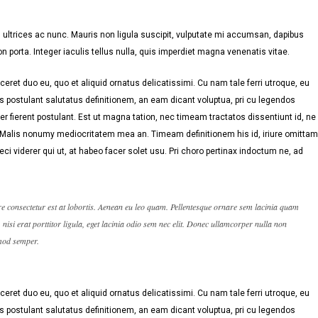
ultrices ac nunc. Mauris non ligula suscipit, vulputate mi accumsan, dapibus
n porta. Integer iaculis tellus nulla, quis imperdiet magna venenatis vitae.
eret duo eu, quo et aliquid ornatus delicatissimi. Cu nam tale ferri utroque, eu
s postulant salutatus definitionem, an eam dicant voluptua, pri cu legendos
r fierent postulant. Est ut magna tation, nec timeam tractatos dissentiunt id, ne
. Malis nonumy mediocritatem mea an. Timeam definitionem his id, iriure omittam
eci viderer qui ut, at habeo facer solet usu. Pri choro pertinax indoctum ne, ad
re consectetur est at lobortis. Aenean eu leo quam. Pellentesque ornare sem lacinia quam
isi erat porttitor ligula, eget lacinia odio sem nec elit. Donec ullamcorper nulla non
smod semper.
eret duo eu, quo et aliquid ornatus delicatissimi. Cu nam tale ferri utroque, eu
s postulant salutatus definitionem, an eam dicant voluptua, pri cu legendos