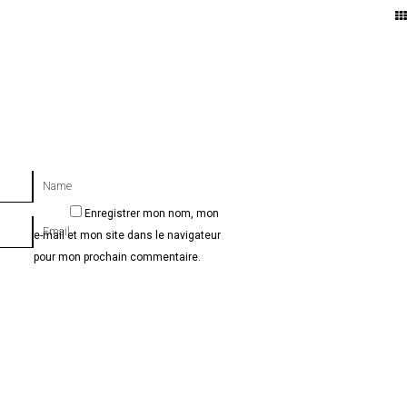
Name
Enregistrer mon nom, mon
Email
e-mail et mon site dans le navigateur
pour mon prochain commentaire.