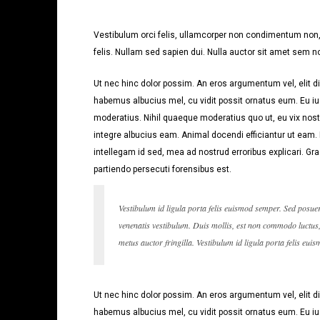
Vestibulum orci felis, ullamcorper non condimentum non, 
felis. Nullam sed sapien dui. Nulla auctor sit amet sem no
Ut nec hinc dolor possim. An eros argumentum vel, elit dic
habemus albucius mel, cu vidit possit ornatus eum. Eu iu
moderatius. Nihil quaeque moderatius quo ut, eu vix noste
integre albucius eam. Animal docendi efficiantur ut eam
intellegam id sed, mea ad nostrud erroribus explicari. Gra
partiendo persecuti forensibus est.
Vestibulum id ligula porta felis euismod semper. Sed posue
venenatis vestibulum. Duis mollis, est non commodo luctus, n
metus auctor fringilla. Vestibulum id ligula porta felis eui
Ut nec hinc dolor possim. An eros argumentum vel, elit dic
habemus albucius mel, cu vidit possit ornatus eum. Eu iu