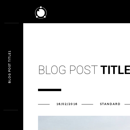
BLOG POST TITLE1
BLOG POST
TITL
16/02/2016
STANDARD