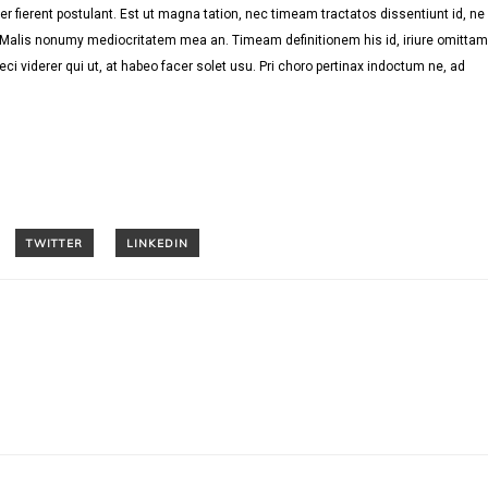
r fierent postulant. Est ut magna tation, nec timeam tractatos dissentiunt id, ne
. Malis nonumy mediocritatem mea an. Timeam definitionem his id, iriure omittam
eci viderer qui ut, at habeo facer solet usu. Pri choro pertinax indoctum ne, ad