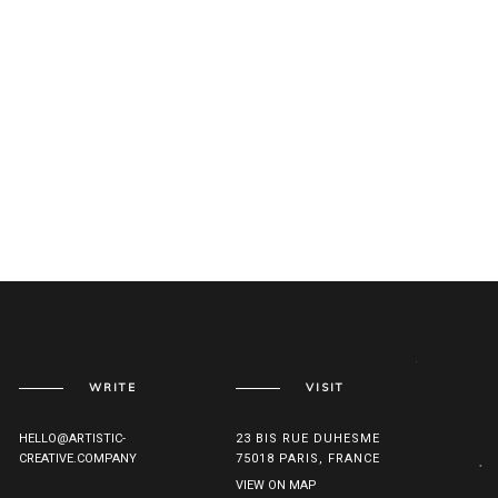
WRITE
VISIT
HELLO@ARTISTIC-
23 BIS RUE DUHESME
CREATIVE.COMPANY
75018 PARIS, FRANCE
VIEW ON MAP