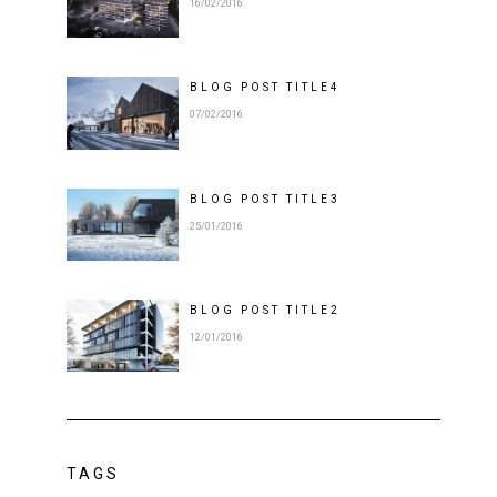
16/02/2016
BLOG POST
TITLE
4
07/02/2016
BLOG POST
TITLE
3
25/01/2016
BLOG POST
TITLE
2
12/01/2016
TAGS