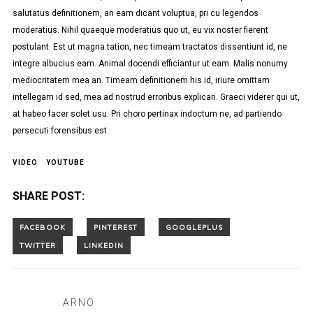
salutatus definitionem, an eam dicant voluptua, pri cu legendos
moderatius. Nihil quaeque moderatius quo ut, eu vix noster fierent
postulant. Est ut magna tation, nec timeam tractatos dissentiunt id, ne
integre albucius eam. Animal docendi efficiantur ut eam. Malis nonumy
mediocritatem mea an. Timeam definitionem his id, iriure omittam
intellegam id sed, mea ad nostrud erroribus explicari. Graeci viderer qui ut,
at habeo facer solet usu. Pri choro pertinax indoctum ne, ad partiendo
persecuti forensibus est.
VIDEO
YOUTUBE
SHARE POST:
ARNO