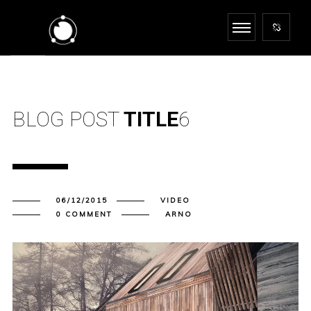
BLOG POST
TITLE
6
06/12/2015
VIDEO
0 COMMENT
ARNO