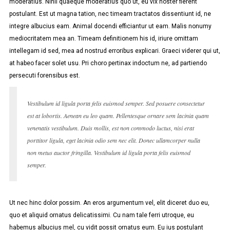
moderatius. Nihil quaeque moderatius quo ut, eu vix noster fierent
postulant. Est ut magna tation, nec timeam tractatos dissentiunt id, ne
integre albucius eam. Animal docendi efficiantur ut eam. Malis nonumy
mediocritatem mea an. Timeam definitionem his id, iriure omittam
intellegam id sed, mea ad nostrud erroribus explicari. Graeci viderer qui ut,
at habeo facer solet usu. Pri choro pertinax indoctum ne, ad partiendo
persecuti forensibus est.
Vestibulum id ligula porta felis euismod semper. Sed posuere consectetur
est at lobortis. Aenean eu leo quam. Pellentesque ornare sem lacinia quam
venenatis vestibulum. Duis mollis, est non commodo luctus, nisi erat
porttitor ligula, eget lacinia odio sem nec elit. Donec ullamcorper nulla
non metus auctor fringilla. Vestibulum id ligula porta felis euismod
semper.
Ut nec hinc dolor possim. An eros argumentum vel, elit diceret duo eu,
quo et aliquid ornatus delicatissimi. Cu nam tale ferri utroque, eu
habemus albucius mel, cu vidit possit ornatus eum. Eu ius postulant